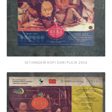
Plaja
2016
SETJANGKIR KOPI DARI PLAJA 2016
Setjangkir
Kopi
dari
Plaja